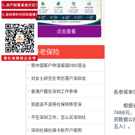
点击查看
养老保险
帮中国客户申请泰国DBD营业
执照案例
刘女士研究生学历落户深圳龙
华区成功
香港户籍在深圳工作参保
各参保单
到底该不该将社保转移至深
根据省统
7486
圳，深圳退休
不在深圳工作，怎么买深圳社
资数据公
五入）。
保领退休金
深圳社保社保卡新开户案例