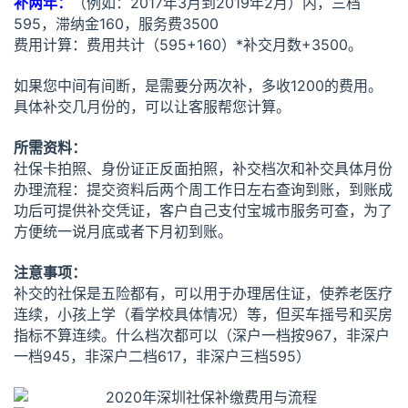
补两年：
（例如：2017年3月到2019年2月）内，三档
595，滞纳金160，服务费3500
费用计算：费用共计（595+160）*补交月数+3500。
如果您中间有间断，是需要分两次补，多收1200的费用。
具体补交几月份的，可以让客服帮您计算。
所需资料：
社保卡拍照、身份证正反面拍照，补交档次和补交具体月份
办理流程：提交资料后两个周工作日左右查询到账，到账成
功后可提供补交凭证，客户自己支付宝城市服务可查，为了
方便统一说月底或者下月初到账。
注意事项：
补交的社保是五险都有，可以用于办理居住证，使养老医疗
连续，小孩上学（看学校具体情况）等，但买车摇号和买房
指标不算连续。什么档次都可以（深户一档按967，非深户
一档945，非深户二档617，非深户三档595）